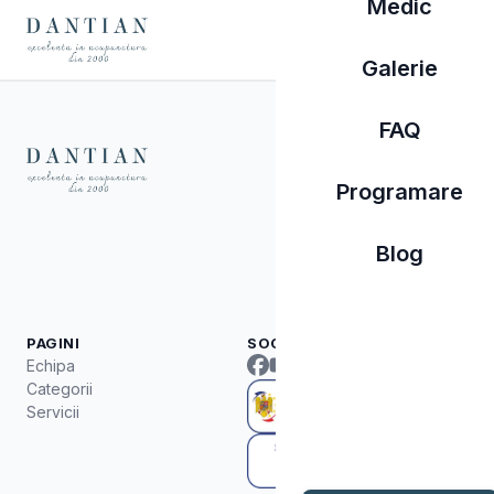
Medic
Galerie
FAQ
MENIU
Despre
Programare
Specializari
Tratamente
Blog
Medic
Galerie
FAQ
Programare
PAGINI
SOCIAL MEDIA
Echipa
Categorii
Servicii