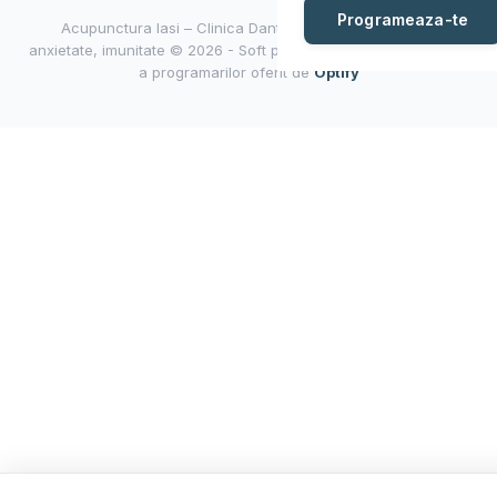
Programeaza-te
Acupunctura Iasi – Clinica Dantian | Tratament dureri,
anxietate, imunitate © 2026 - Soft pentru gestionarea eficienta
a programarilor oferit de
Optify